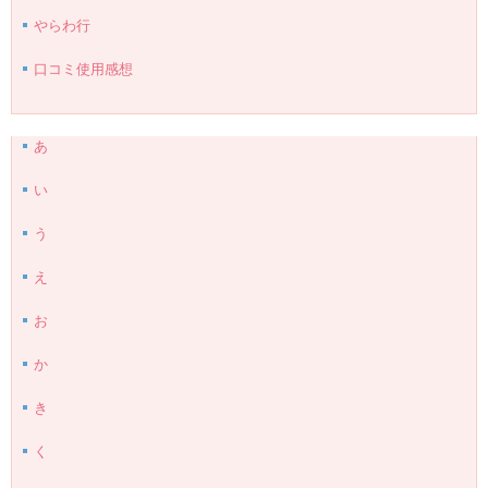
やらわ行
口コミ使用感想
あ
い
う
え
お
か
き
く