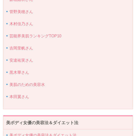
管野美穂さん
木村佳乃さん
芸能界美肌ランキングTOP10
吉岡里帆さん
安達祐実さん
黒木華さん
美肌のための美容水
本田翼さん
美ボディ女優の美容法＆ダイエット法
美ボディ女優の美容法＆ダイエット法