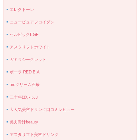
エレクトーレ
ニューピュアフコイダン
セルビックEGF
アスタリフトホワイト
ガミラシークレット
ポーラ RED B.A
aroクリーム石鹸
二十年ほいっぷ
大人気美容ドリンク口コミレビュー
美力青汁beauty
アスタリフト美容ドリンク