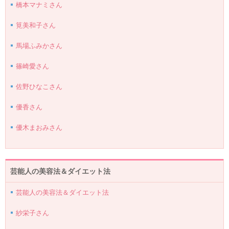
橋本マナミさん
筧美和子さん
馬場ふみかさん
篠崎愛さん
佐野ひなこさん
優香さん
優木まおみさん
芸能人の美容法＆ダイエット法
芸能人の美容法＆ダイエット法
紗栄子さん