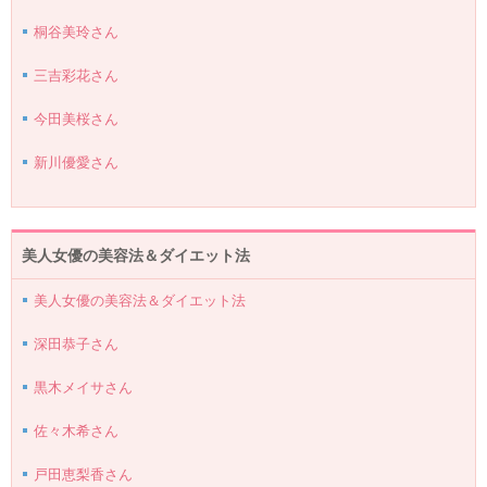
桐谷美玲さん
三吉彩花さん
今田美桜さん
新川優愛さん
美人女優の美容法＆ダイエット法
美人女優の美容法＆ダイエット法
深田恭子さん
黒木メイサさん
佐々木希さん
戸田恵梨香さん