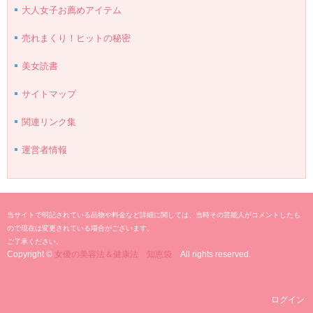
大人女子お薦めアイテム
売れまくり！ヒットの秘密
美女読書
サイトマップ
関連リンク集
運営者情報
当サイトで明記されている品物や料金など詳細に関しては、当時その芸能人がコメントしたも
ので現在は変更されている場合がございます。
ご了承ください。
Copyright ©
女優の美容法＆健康法 知恵袋
All rights reserved.
ログイン