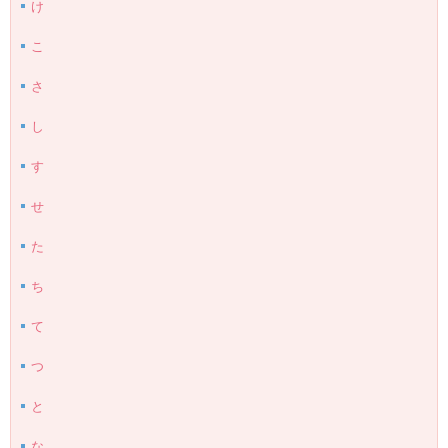
け
こ
さ
し
す
せ
た
ち
て
つ
と
な