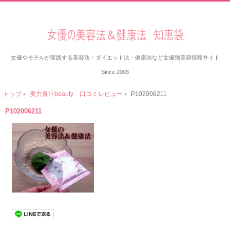
女優やモデルが実践する美容法・ダイエット法・健康法など女優別美容情報サイト
Since.2003
トップ
›
美力青汁beauty 口コミレビュー
›
P102006211
P102006211