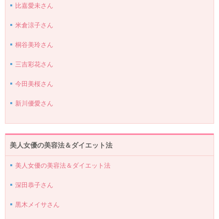
比嘉愛未さん
米倉涼子さん
桐谷美玲さん
三吉彩花さん
今田美桜さん
新川優愛さん
美人女優の美容法＆ダイエット法
美人女優の美容法＆ダイエット法
深田恭子さん
黒木メイサさん