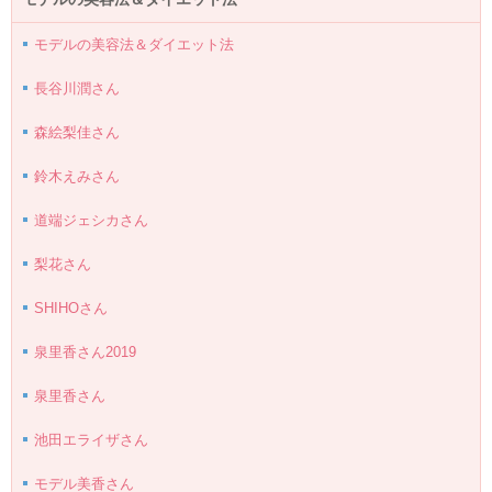
モデルの美容法＆ダイエット法
長谷川潤さん
森絵梨佳さん
鈴木えみさん
道端ジェシカさん
梨花さん
SHIHOさん
泉里香さん2019
泉里香さん
池田エライザさん
モデル美香さん