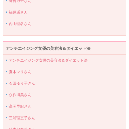
倉科カナさん
福原遥さん
内山理名さん
アンチエイジング女優の美容法＆ダイエット法
アンチエイジング女優の美容法＆ダイエット法
夏木マリさん
石田ゆり子さん
永作博美さん
高岡早紀さん
三浦理恵子さん