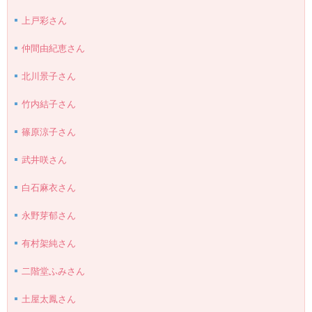
上戸彩さん
仲間由紀恵さん
北川景子さん
竹内結子さん
篠原涼子さん
武井咲さん
白石麻衣さん
永野芽郁さん
有村架純さん
二階堂ふみさん
土屋太鳳さん