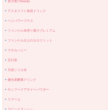
美力青汁beauty
アスタリフト美容ドリンク
ベジパワープラス
ファンケル本搾り青汁プレミアム
ファンケル大人のカロリミット
マヌカハニー
五行茶
天然シリカ水
優光泉酵素ドリンク
サンフードアサイーパウダー
リマーユ
ラピッドラッシュ