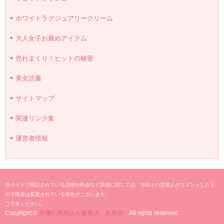
ホワイトラグジュアリークリーム
大人女子お薦めアイテム
売れまくり！ヒットの秘密
美女読書
サイトマップ
関連リンク集
運営者情報
当サイトで明記されている品物や料金など詳細に関しては、当時その芸能人がコメントしたも
ので現在は変更されている場合がございます。
ご了承ください。
Copyright ©
女優の美容法＆健康法 知恵袋
All rights reserved.