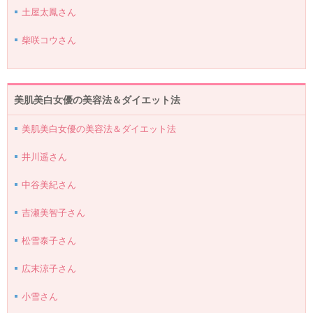
土屋太鳳さん
柴咲コウさん
美肌美白女優の美容法＆ダイエット法
美肌美白女優の美容法＆ダイエット法
井川遥さん
中谷美紀さん
吉瀬美智子さん
松雪泰子さん
広末涼子さん
小雪さん