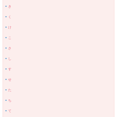
き
く
け
こ
さ
し
す
せ
た
ち
て