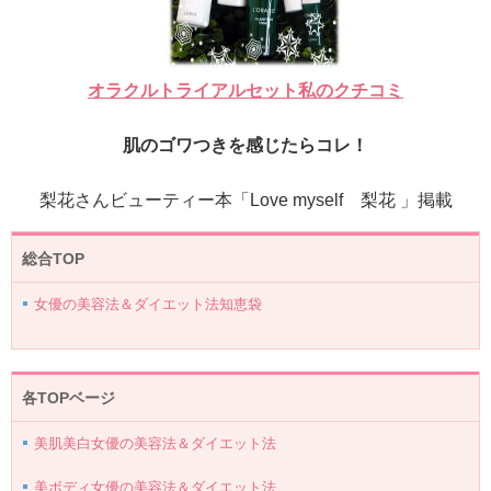
オラクルトライアルセット私のクチコミ
肌のゴワつきを感じたらコレ！
梨花さんビューティー本「Love myself 梨花 」掲載
総合TOP
女優の美容法＆ダイエット法知恵袋
各TOPベージ
美肌美白女優の美容法＆ダイエット法
美ボディ女優の美容法＆ダイエット法