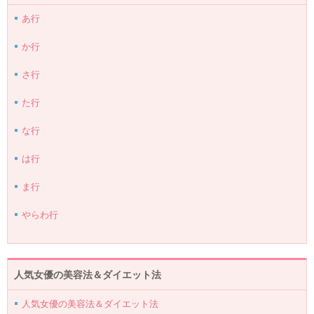
あ行
か行
さ行
た行
な行
は行
ま行
やらわ行
人気女優の美容法＆ダイエット法
人気女優の美容法＆ダイエット法