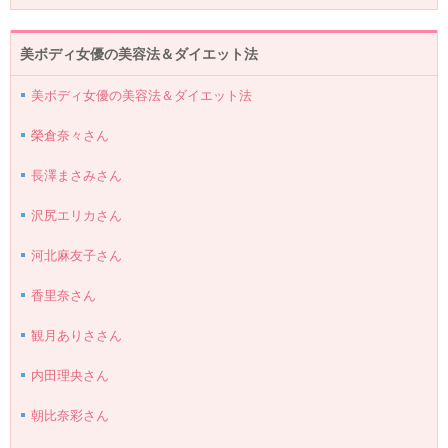
美ボディ女優の美容法＆ダイエット法
美ボディ女優の美容法＆ダイエット法
榮倉奈々さん
長澤まさみさん
沢尻エリカさん
河北麻友子さん
香里奈さん
観月ありささん
内田理央さん
朝比奈彩さん