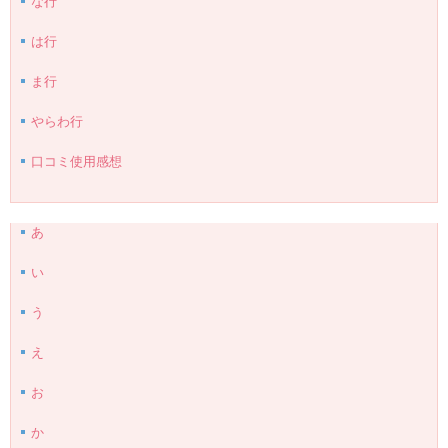
な行
は行
ま行
やらわ行
口コミ使用感想
あ
い
う
え
お
か