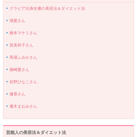
グラビア出身女優の美容法＆ダイエット法
壇蜜さん
橋本マナミさん
筧美和子さん
馬場ふみかさん
篠崎愛さん
佐野ひなこさん
優香さん
優木まおみさん
芸能人の美容法＆ダイエット法