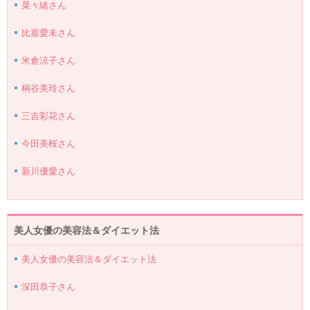
菜々緒さん
比嘉愛未さん
米倉涼子さん
桐谷美玲さん
三吉彩花さん
今田美桜さん
新川優愛さん
美人女優の美容法＆ダイエット法
美人女優の美容法＆ダイエット法
深田恭子さん