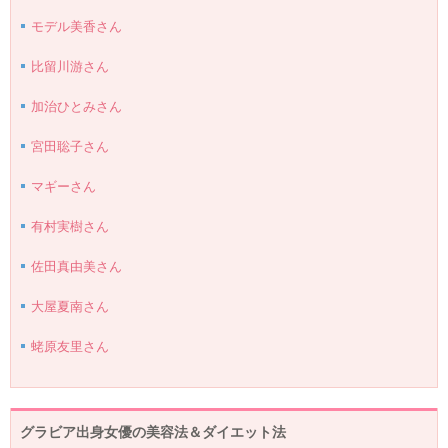
モデル美香さん
比留川游さん
加治ひとみさん
宮田聡子さん
マギーさん
有村実樹さん
佐田真由美さん
大屋夏南さん
蛯原友里さん
グラビア出身女優の美容法＆ダイエット法