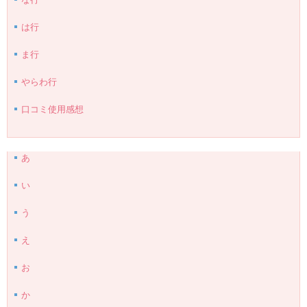
は行
ま行
やらわ行
口コミ使用感想
あ
い
う
え
お
か