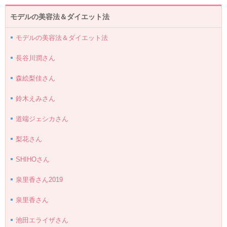
モデルの美容法＆ダイエット法
モデルの美容法＆ダイエット法
長谷川潤さん
森絵梨佳さん
鈴木えみさん
道端ジェシカさん
梨花さん
SHIHOさん
泉里香さん2019
泉里香さん
池田エライザさん