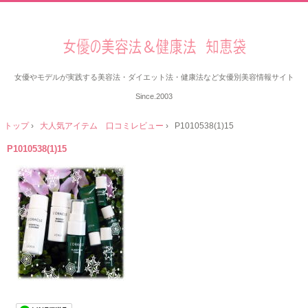
女優やモデルが実践する美容法・ダイエット法・健康法など女優別美容情報サイト
Since.2003
トップ
›
大人気アイテム 口コミレビュー
›
P1010538(1)15
P1010538(1)15