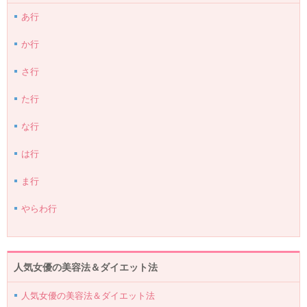
あ行
か行
さ行
た行
な行
は行
ま行
やらわ行
人気女優の美容法＆ダイエット法
人気女優の美容法＆ダイエット法