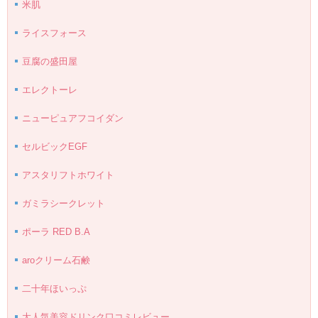
米肌
ライスフォース
豆腐の盛田屋
エレクトーレ
ニューピュアフコイダン
セルビックEGF
アスタリフトホワイト
ガミラシークレット
ポーラ RED B.A
aroクリーム石鹸
二十年ほいっぷ
大人気美容ドリンク口コミレビュー