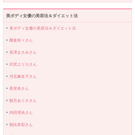
美ボディ女優の美容法＆ダイエット法
美ボディ女優の美容法＆ダイエット法
榮倉奈々さん
長澤まさみさん
沢尻エリカさん
河北麻友子さん
香里奈さん
観月ありささん
内田理央さん
朝比奈彩さん