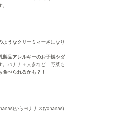
す。
のようなクリーミィーさ
になり
乳製品アレルギーのお子様
や
ダ
す。バナナ＋人参など、野菜も
も食べられるかも？！
nas)からヨナナス(yonanas)