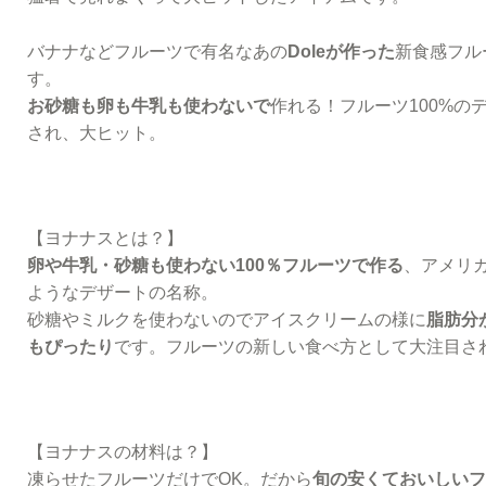
バナナなどフルーツで有名なあの
Doleが作った
新食感フル
す。
お砂糖も卵も牛乳も使わないで
作れる！フルーツ100%の
され、大ヒット。
【ヨナナスとは？】
卵や牛乳・砂糖も使わない100％フルーツで作る
、アメリ
ようなデザートの名称。
砂糖やミルクを使わないのでアイスクリームの様に
脂肪分
もぴったり
です。フルーツの新しい食べ方として大注目さ
【ヨナナスの材料は？】
凍らせたフルーツだけでOK。だから
旬の安くておいしいフ