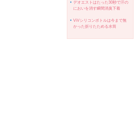
デオエストはたった30秒で汗の
においを消す瞬間消臭下着
ViVシリコンボトルは今まで無
かった折りたためる水筒