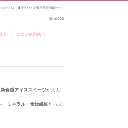
イエット法・健康法など女優別美容情報サイト
Since.2003
らわ行
口コミ使用感想
な
新食感アイススイーツ
が大人
ン・ミネラル・食物繊維
たっぷ