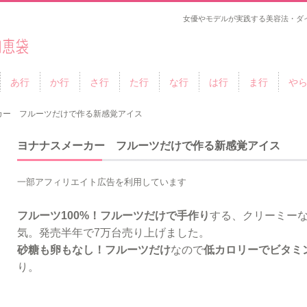
女優やモデルが実践する美容法・ダ
あ行
か行
さ行
た行
な行
は行
ま行
や
カー フルーツだけで作る新感覚アイス
ヨナナスメーカー フルーツだけで作る新感覚アイス
一部アフィリエイト広告を利用しています
フルーツ100%！フルーツだけで手作り
する、クリーミー
気。発売半年で7万台売り上げました。
砂糖も卵もなし！フルーツだけ
なので
低カロリーでビタミ
り。