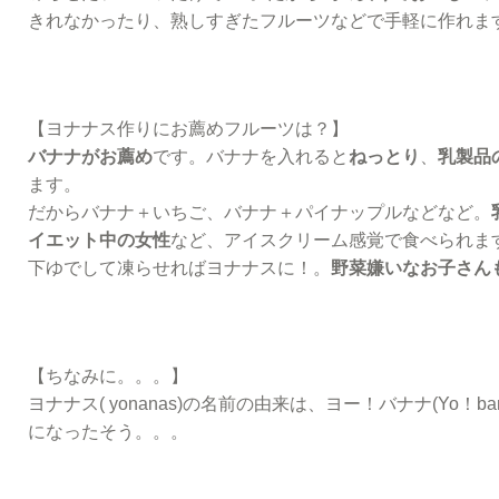
きれなかったり、熟しすぎたフルーツなどで手軽に作れま
【ヨナナス作りにお薦めフルーツは？】
バナナがお薦め
です。バナナを入れると
ねっとり
、
乳製品
ます。
だからバナナ＋いちご、バナナ＋パイナップルなどなど。
イエット中の女性
など、アイスクリーム感覚で食べられま
下ゆでして凍らせればヨナナスに！。
野菜嫌いなお子さん
【ちなみに。。。】
ヨナナス( yonanas)の名前の由来は、ヨー！バナナ(Yo！bana
になったそう。。。