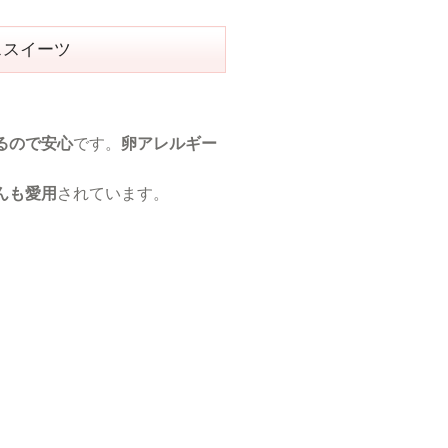
ススイーツ
るので安心
です。
卵アレルギー
んも愛用
されています。