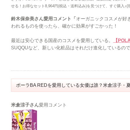
せる！お得なセット8,964円(税込・送料込み)を見つけて、すぐ購入♪
鈴木保奈美さん愛用コメント「
オーガニックコスメが好
われるものを使ったら、確かに効果がすごかった！
最近は安心できる国産のコスメを愛用している。
【POLA
SUQQUなど、新しい化粧品はそれだけ進化しているの
ポーラBA REDを愛用している女優は誰？米倉涼子・
米倉涼子さん
愛用コメント