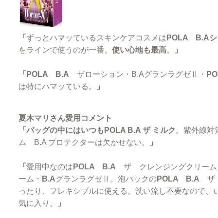
「
ずっとハマッているスキンケアコスメは
POLA B.A
をラインで使うのが一番。
使い心地も最高
。
」
「POLA B.A
ザローション・B.AグランラグゼⅡ・
PO
は特にハマッている。
」
夏木マリさん愛用コメント
「バッグの中にはいつもPOLA B.A ザ ミルク
。紫外線対
ム B.A プロテクターは欠かせない。
」
「
愛用中なのは
POLA B.A
ザ クレンジングクリーム
ーム・
B.A
グランラグゼⅡ。泡パックの
POLA B.A
ザ 
ったり、フレキシブルに使える。洗い流し不要なので、
気に入り。
」