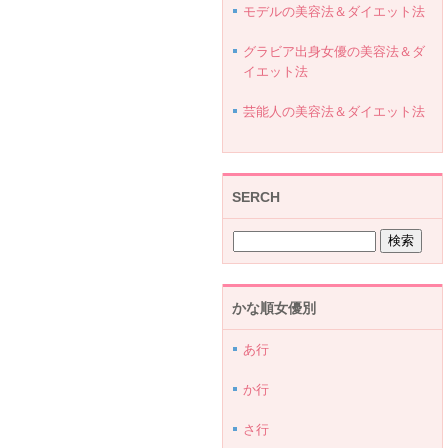
モデルの美容法＆ダイエット法
グラビア出身女優の美容法＆ダ
イエット法
芸能人の美容法＆ダイエット法
SERCH
かな順女優別
あ行
か行
さ行