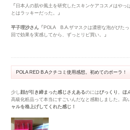
「
日本人の肌や風土を研究したスキンケアコスメはやっぱ
とはラッキーだった。
」
平子理沙さん
「
POLA B.A.ザマスクは濃密な泡がぴ
回で効果を実感してから、ずっとリピ買い。
」
POLA RED B.Aクチコミ使用感想。初めてのポーラ！
少し
顔が引き締まった感じさえある
のには
びっくり
。
ほ
高級化粧品って本当にすごいんだなと感動しました。高
ャルを格上げしてくれた感じ！