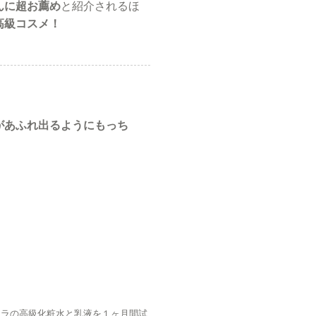
んに超お薦め
と紹介されるほ
高級コスメ！
があふれ出るようにもっち
ポーラの高級化粧水と乳液を１ヶ月間試