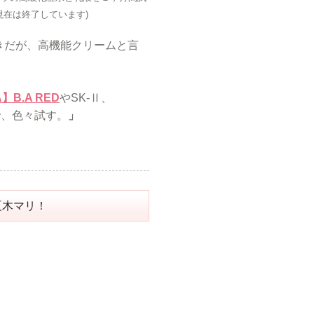
(現在は終了しています)
きだが、高機能クリームと言
】B.A RED
やSK-Ⅱ、
で、色々試す。
」
夏木マリ！