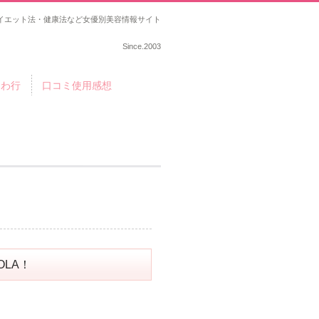
イエット法・健康法など女優別美容情報サイト
Since.2003
らわ行
口コミ使用感想
LA！