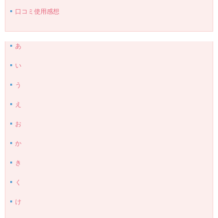
口コミ使用感想
あ
い
う
え
お
か
き
く
け