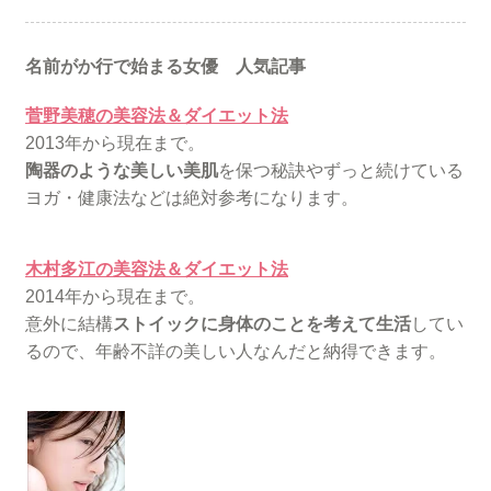
名前がか行で始まる女優 人気記事
菅野美穂の美容法＆ダイエット法
2013年から現在まで。
陶器のような美しい美肌
を保つ秘訣やずっと続けている
ヨガ・健康法などは絶対参考になります。
木村多江の美容法＆ダイエット法
2014年から現在まで。
意外に結構
ストイックに身体のことを考えて生活
してい
るので、年齢不詳の美しい人なんだと納得できます。