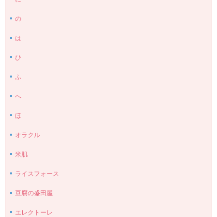
の
は
ひ
ふ
へ
ほ
オラクル
米肌
ライスフォース
豆腐の盛田屋
エレクトーレ