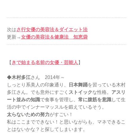
次は
さ行女優の美容法＆ダイエット法
更新→
女優の美容法＆健康法 知恵袋
【
きで始まる名前の女優・芸能人
】
◆
木村多江
さん 2014年～
しっとり系美人の印象通り、
日本舞踊
を習っている木村
多江さん。でも意外にすごく
ストイック
な性格。
アスリ
ート並みの知識
で食事を管理し、
常に腹筋を意識
して生
活の中でインナーマッスルを鍛えているそう。
太らないための努力
がすごい！
私はここまでできない！と思いながらも、マネできるこ
とはないかな？と探してしまいます。