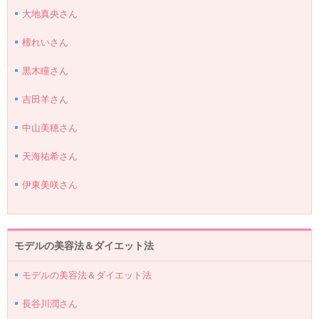
大地真央さん
檀れいさん
黒木瞳さん
吉田羊さん
中山美穂さん
天海祐希さん
伊東美咲さん
モデルの美容法＆ダイエット法
モデルの美容法＆ダイエット法
長谷川潤さん