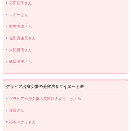
宮田聡子さん
マギーさん
有村実樹さん
佐田真由美さん
大屋夏南さん
蛯原友里さん
グラビア出身女優の美容法＆ダイエット法
グラビア出身女優の美容法＆ダイエット法
壇蜜さん
橋本マナミさん