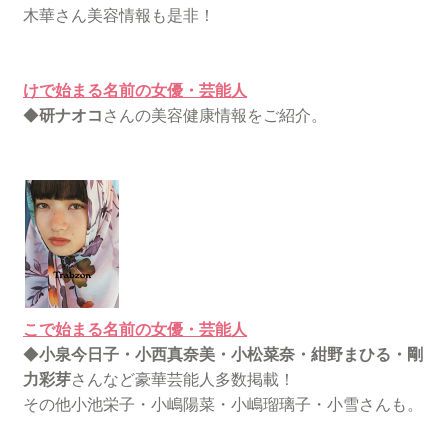
木華さん美容情報も是非！
けで始まる名前の女優・芸能人
◆
研ナオコ
さんの美容健康情報をご紹介。
こで始まる名前の女優・芸能人
◆
小泉今日子・小西真奈美・小松菜奈・紺野まひる・剛
力彩芽
さんなど豪華芸能人多数掲載！
その他小池栄子・小嶋陽菜・小嶋瑠璃子・小雪さんも。