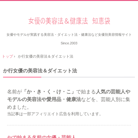
女優やモデルが実践する美容法・ダイエット法・健康法など女優別美容情報サイト
Since.2003
トップ
›
か行女優の美容法＆ダイエット法
か行女優の美容法＆ダイエット法
名前が
「か・き・く・け・こ」
で始まる
人気の芸能人や
モデルの美容法や愛用品・健康法
などを、芸能人別に集
めました。
当記事は一部アフィリエイト広告を利用しています。
かで始まる名前の女優・芸能人