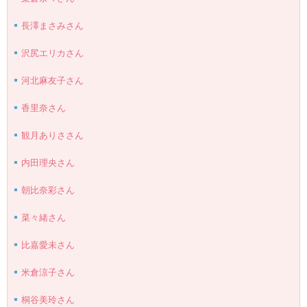
長澤まさみさん
沢尻エリカさん
河北麻友子さん
香里奈さん
観月ありささん
内田理央さん
朝比奈彩さん
菜々緒さん
比嘉愛未さん
米倉涼子さん
桐谷美玲さん