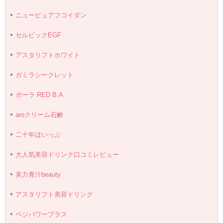
ニューピュアフコイダン
セルビックEGF
アスタリフトホワイト
ガミラシークレット
ポーラ RED B.A
aroクリーム石鹸
二十年ほいっぷ
大人気美容ドリンク口コミレビュー
美力青汁beauty
アスタリフト美容ドリンク
ベジパワープラス