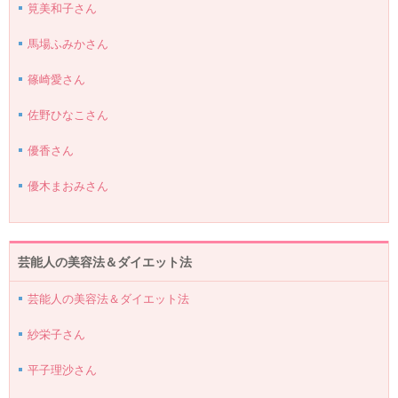
筧美和子さん
馬場ふみかさん
篠崎愛さん
佐野ひなこさん
優香さん
優木まおみさん
芸能人の美容法＆ダイエット法
芸能人の美容法＆ダイエット法
紗栄子さん
平子理沙さん