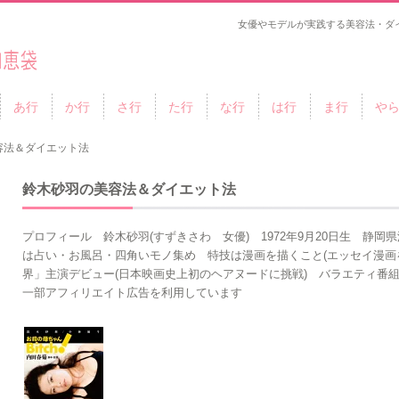
女優やモデルが実践する美容法・ダ
あ行
か行
さ行
た行
な行
は行
ま行
や
容法＆ダイエット法
鈴木砂羽の美容法＆ダイエット法
プロフィール 鈴木砂羽(すずきさわ 女優) 1972年9月20日生 静岡県
は占い・お風呂・四角いモノ集め 特技は漫画を描くこと(エッセイ漫画
界」主演デビュー(日本映画史上初のヘアヌードに挑戦) バラエティ番
一部アフィリエイト広告を利用しています