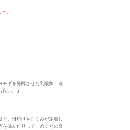
ラブレ
ヨモギを発酵させた乳酸菌 逢
も良い。
」
促す。日焼けやむくみが定着し
下を揉んだりして、めぐりの良