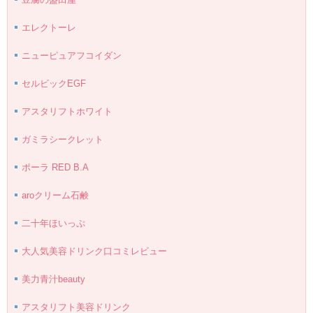
エレクトーレ
ニューピュアフコイダン
セルビックEGF
アスタリフトホワイト
ガミラシークレット
ポーラ RED B.A
aroクリーム石鹸
二十年ほいっぷ
大人気美容ドリンク口コミレビュー
美力青汁beauty
アスタリフト美容ドリンク