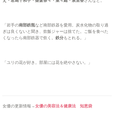
え・君島十和子・榮倉奈々・菜々緒・泉里香
さんなど。
「岩手の
南部鉄瓶
など南部鉄器を愛用。炭水化物の取り過
ぎは良くないと聞き、炊飯ジャーは捨てた。ご飯を食べた
くなったら南部鉄器で炊く。
鉄分
もとれる。」
「ユリの花が好き。部屋には花を絶やさない。」
女優の更新情報→
女優の美容法＆健康法 知恵袋