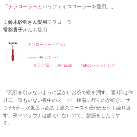
「
テラローラー
というフェイスローラーを愛用。
」
※
鈴木砂羽さん愛用
テラローラー
常盤貴子
さんも愛用
テラローラー・アイ2
posted with
カエレバ
楽天市場
Amazon
Yahooショッピング
「
風邪を引かないように温かいお茶で喉を潤す。週3日は休
肝日。誰もいない夜中のスーパー銭湯に行くのが好き。サ
ウナ8分→水風呂→ぬるま湯のコースを最低5セット繰り返
す。夜中のサウナは誰もいないので、腹筋をしたりす
る。
」