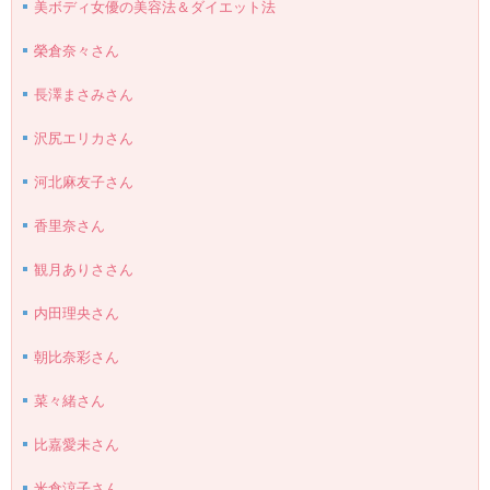
美ボディ女優の美容法＆ダイエット法
榮倉奈々さん
長澤まさみさん
沢尻エリカさん
河北麻友子さん
香里奈さん
観月ありささん
内田理央さん
朝比奈彩さん
菜々緒さん
比嘉愛未さん
米倉涼子さん