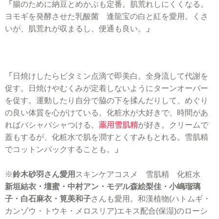
「
腸のために納豆とめかぶも定番。肌荒れしにくくなる。
ヨモギを発酵させた乳酸菌 逢龍宝の白と紅を愛用。くさ
いが、肌荒れが収まるし、便通も良い。
」
「
日焼けしたらビタミン点滴で即美白。全身流して代謝を
促す。日焼けやむくみが定着しないようにターンオーバー
を促す。運動したり自分で脇の下を揉んだりして、めぐり
の良い体質を心がけている。化粧水が大好きで、時間があ
ればバシャバシャつける。
薬用雪肌精
が好き。クリームで
蓋もするが、化粧水で肌を潤すとくすみもとれる。雪肌精
でコットンパックすることも。
」
※
鈴木砂羽さん愛用
スキンケアコスメ 雪肌精 化粧水
新垣結衣・壇蜜・中村アン・モデル森絵梨佳・小嶋瑠璃
子・白石麻衣・筧美和子
さんも愛用。和漢植物(ハトムギ・
カンゾウ・トウキ・メロスリア)エキス配合(保湿)のローシ