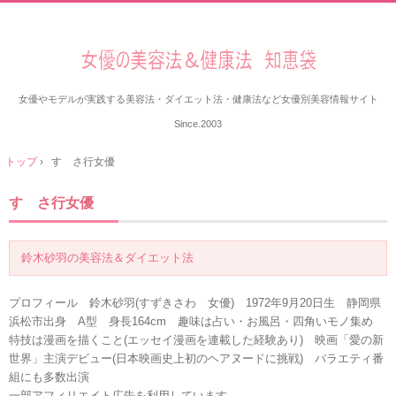
女優やモデルが実践する美容法・ダイエット法・健康法など女優別美容情報サイト
Since.2003
トップ
›
す さ行女優
す さ行女優
鈴木砂羽の美容法＆ダイエット法
プロフィール 鈴木砂羽(すずきさわ 女優) 1972年9月20日生 静岡県
浜松市出身 A型 身長164cm 趣味は占い・お風呂・四角いモノ集め
特技は漫画を描くこと(エッセイ漫画を連載した経験あり) 映画「愛の新
世界」主演デビュー(日本映画史上初のヘアヌードに挑戦) バラエティ番
組にも多数出演
一部アフィリエイト広告を利用しています