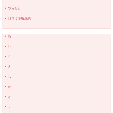
やらわ行
口コミ使用感想
あ
い
う
え
お
か
き
く