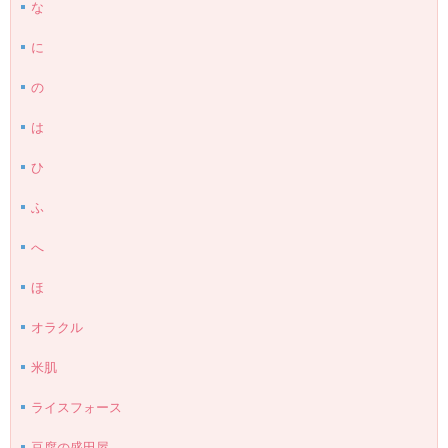
な
に
の
は
ひ
ふ
へ
ほ
オラクル
米肌
ライスフォース
豆腐の盛田屋