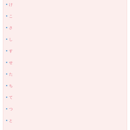
け
こ
さ
し
す
せ
た
ち
て
つ
と