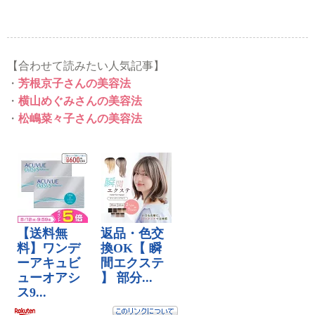
【合わせて読みたい人気記事】
・
芳根京子さんの美容法
・
横山めぐみさんの美容法
・
松嶋菜々子さんの美容法