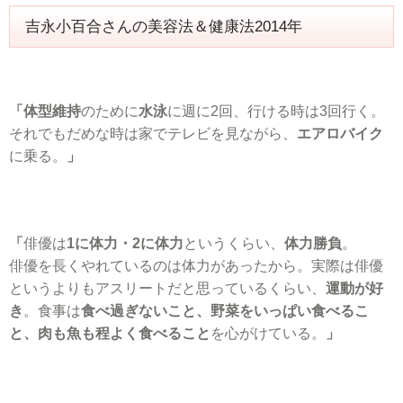
吉永小百合さんの美容法＆健康法2014年
「体型維持
のために
水泳
に週に2回、行ける時は3回行く。
それでもだめな時は家でテレビを見ながら、
エアロバイク
に乗る。
」
「
俳優は
1に体力・2に体力
というくらい、
体力勝負
。
俳優を長くやれているのは体力があったから。実際は俳優
というよりもアスリートだと思っているくらい、
運動が好
き
。食事は
食べ過ぎないこと、野菜をいっぱい食べるこ
と、肉も魚も程よく食べること
を心がけている。
」