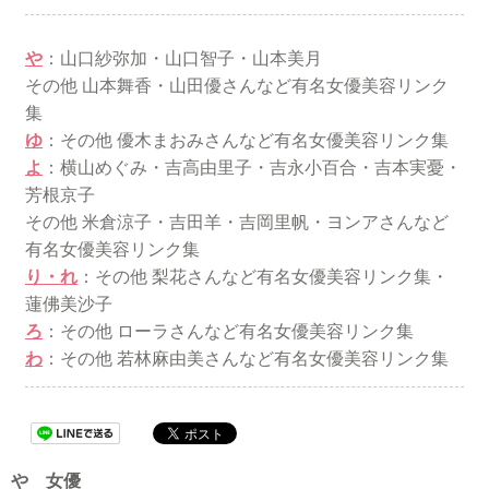
や
：山口紗弥加・山口智子・山本美月
その他 山本舞香・山田優さんなど有名女優美容リンク
集
ゆ
：その他 優木まおみさんなど有名女優美容リンク集
よ
：横山めぐみ・吉高由里子・吉永小百合・吉本実憂・
芳根京子
その他 米倉涼子・吉田羊・吉岡里帆・ヨンアさんなど
有名女優美容リンク集
り・れ
：その他 梨花さんなど有名女優美容リンク集・
蓮佛美沙子
ろ
：その他 ローラさんなど有名女優美容リンク集
わ
：その他 若林麻由美さんなど有名女優美容リンク集
や 女優