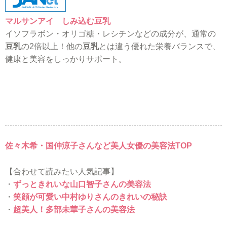
マルサンアイ しみ込む豆乳
イソフラボン・オリゴ糖・レシチンなどの成分が、通常の
豆乳
の2倍以上！
他の
豆乳
とは違う優れた栄養バランスで、
健康と美容をしっかりサポート。
佐々木希・国仲涼子さんなど美人女優の美容法TOP
【合わせて読みたい人気記事】
・
ずっときれいな山口智子さんの美容法
・
笑顔が可愛い中村ゆりさんのきれいの秘訣
・
超美人！多部未華子さんの美容法