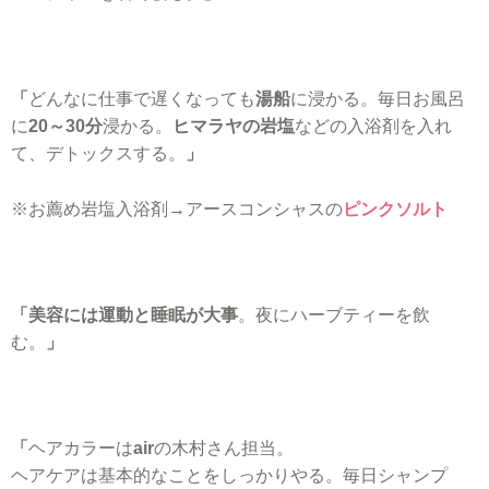
「
どんなに仕事で遅くなっても
湯船
に浸かる。毎日お風呂
に
20～30分
浸かる。
ヒマラヤの岩塩
などの入浴剤を入れ
て、デトックスする。
」
※お薦め岩塩入浴剤→アースコンシャスの
ピンクソルト
「美容には運動と睡眠が大事
。夜にハーブティーを飲
む。
」
「
ヘアカラーは
air
の木村さん担当。
ヘアケアは基本的なことをしっかりやる。毎日シャンプ