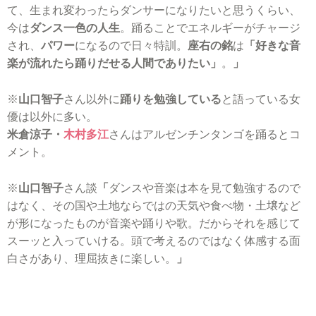
て、生まれ変わったらダンサーになりたいと思うくらい、
今は
ダンス一色の人生
。踊ることでエネルギーがチャージ
され、
パワー
になるので日々特訓。
座右の銘
は
「好きな音
楽が流れたら踊りだせる人間でありたい」
。
」
※
山口智子
さん以外に
踊りを勉強している
と語っている女
優は以外に多い。
米倉涼子・
木村多江
さんはアルゼンチンタンゴを踊るとコ
メント。
※
山口智子
さん談
「
ダンスや音楽は本を見て勉強するので
はなく、その国や土地ならではの天気や食べ物・土壌など
が形になったものが音楽や踊りや歌。だからそれを感じて
スーッと入っていける。頭で考えるのではなく体感する面
白さがあり、理屈抜きに楽しい。
」