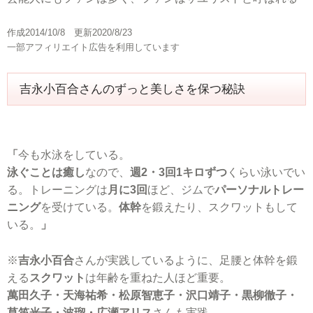
作成2014/10/8 更新2020/8/23
一部アフィリエイト広告を利用しています
吉永小百合さんのずっと美しさを保つ秘訣
「
今も水泳をしている。
泳ぐことは癒し
なので、
週2・3回1キロずつ
くらい泳いでい
る。トレーニングは
月に3回
ほど、ジムで
パーソナルトレー
ニング
を受けている。
体幹
を鍛えたり、スクワットもして
いる。
」
※
吉永小百合
さんが実践しているように、足腰と体幹を鍛
える
スクワット
は年齢を重ねた人ほど重要。
萬田久子・天海祐希・松原智恵子・沢口靖子・黒柳徹子・
草笛光子・波瑠・広瀬アリス
さんも実践。