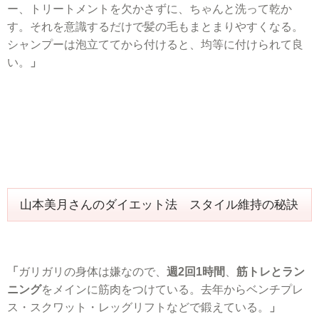
ー、トリートメントを欠かさずに、ちゃんと洗って乾か
す。それを意識するだけで髪の毛もまとまりやすくなる。
シャンプーは泡立ててから付けると、均等に付けられて良
い。
」
山本美月さんのダイエット法 スタイル維持の秘訣
「
ガリガリの身体は嫌なので、
週2回1時間
、
筋トレとラン
ニング
をメインに筋肉をつけている。去年からベンチプレ
ス・スクワット・レッグリフトなどで鍛えている。
」