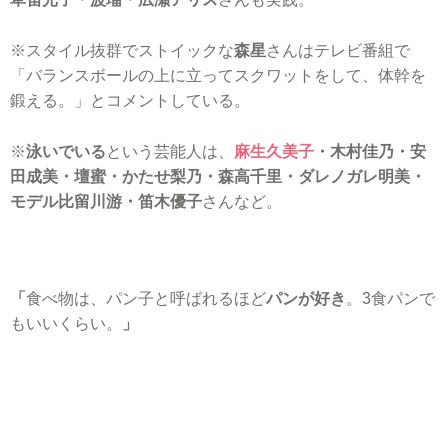
※スタイル抜群でストイックな
森星
さんはテレビ番組で
「バランスボールの上に立ってスクワットをして、体幹を
鍛える。」とコメントしている。
※
泳いでいる
という芸能人は、
麻生久美子
・木村佳乃・安
田成美・壇蜜・かたせ梨乃・森高千里・ダレノガレ明美・
モデル比留川游・笛木優子
さんなど。
「
食べ物は、パン子と呼ばれるほど
パンが好き
。3食パンで
もいいくらい。
」