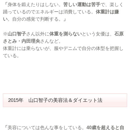
「
身体を鍛えたりはしない。
苦しい運動は苦手
で、楽しく
踊っているのでエネルギーは消費している。
体重計は嫌
い
。自分の感覚で判断する。
」
※
山口智子
さん以外に
体重を測らない
という女優は、
石原
さとみ・内田理央
さんなど。
体重計には乗らないが、服やデニムで自分の体型を把握し
ている。
2015年 山口智子の美容法＆ダイエット法
「
美容については色んな事をしている。
40歳を超えると自