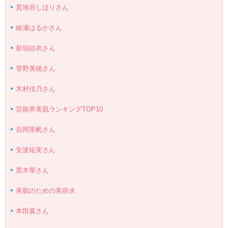
貫地谷しほりさん
綾瀬はるかさん
新垣結衣さん
管野美穂さん
木村佳乃さん
芸能界美肌ランキングTOP10
吉岡里帆さん
安達祐実さん
黒木華さん
美肌のための美容水
本田翼さん