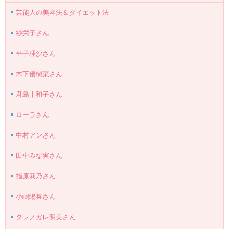
芸能人の美容法＆ダイエット法
紗栄子さん
平子理沙さん
木下優樹菜さん
君島十和子さん
ローラさん
中村アンさん
田中みな実さん
指原莉乃さん
小嶋陽菜さん
ダレノガレ明美さん