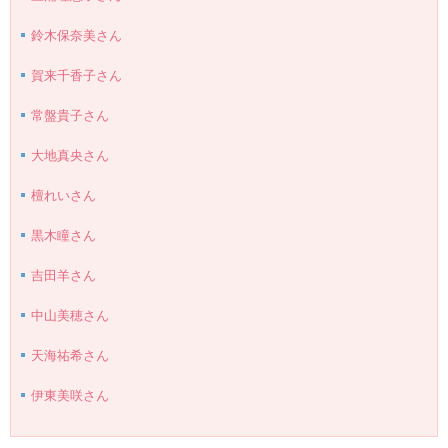
鈴木保奈美さん
賀来千香子さん
常盤貴子さん
大地真央さん
檀れいさん
黒木瞳さん
吉田羊さん
中山美穂さん
天海祐希さん
伊東美咲さん