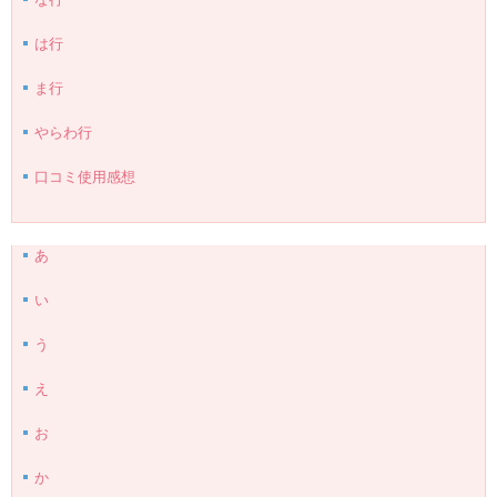
は行
ま行
やらわ行
口コミ使用感想
あ
い
う
え
お
か