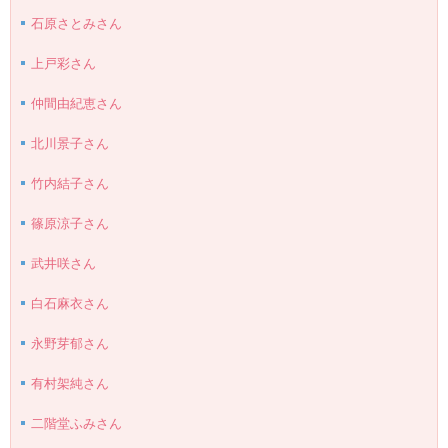
石原さとみさん
上戸彩さん
仲間由紀恵さん
北川景子さん
竹内結子さん
篠原涼子さん
武井咲さん
白石麻衣さん
永野芽郁さん
有村架純さん
二階堂ふみさん