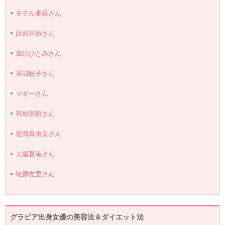
モデル美香さん
比留川游さん
加治ひとみさん
宮田聡子さん
マギーさん
有村実樹さん
佐田真由美さん
大屋夏南さん
蛯原友里さん
グラビア出身女優の美容法＆ダイエット法