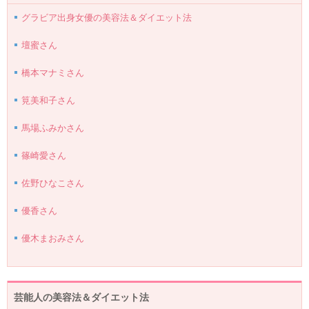
グラビア出身女優の美容法＆ダイエット法
壇蜜さん
橋本マナミさん
筧美和子さん
馬場ふみかさん
篠崎愛さん
佐野ひなこさん
優香さん
優木まおみさん
芸能人の美容法＆ダイエット法