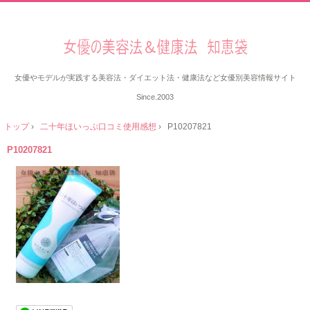
女優やモデルが実践する美容法・ダイエット法・健康法など女優別美容情報サイト
Since.2003
トップ
›
二十年ほいっぷ口コミ使用感想
›
P10207821
P10207821