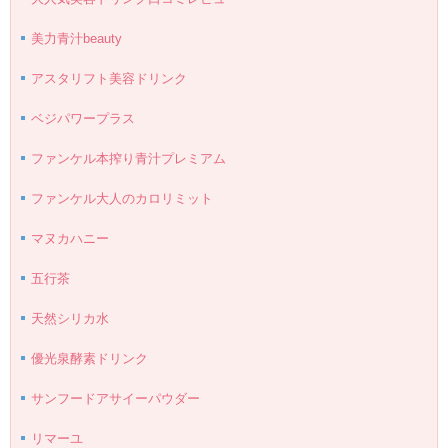
美力青汁beauty
アスタリフト美容ドリンク
ベジパワープラス
ファンケル本搾り青汁プレミアム
ファンケル大人のカロリミット
マヌカハニー
五行茶
天然シリカ水
優光泉酵素ドリンク
サンフードアサイーパウダー
リマーユ