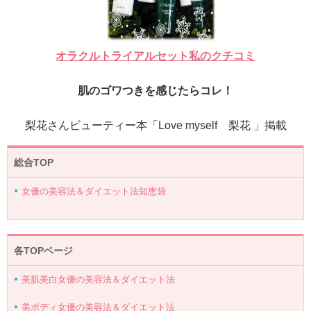
オラクルトライアルセット私のクチコミ
肌のゴワつきを感じたらコレ！
梨花さんビューティー本「Love myself 梨花 」掲載
総合TOP
女優の美容法＆ダイエット法知恵袋
各TOPベージ
美肌美白女優の美容法＆ダイエット法
美ボディ女優の美容法＆ダイエット法