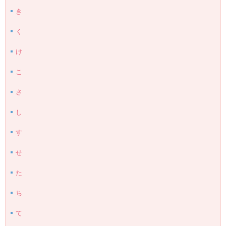
き
く
け
こ
さ
し
す
せ
た
ち
て