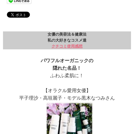
女優の美容法＆健康法
私の大好きなコスメ達
クチコミ使用感想
パワフルオーガニックの
隠れた名品！
ふわふ柔肌に！
【オラクル愛用女優】
平子理沙・高垣麗子・モデル黒木なつみさん