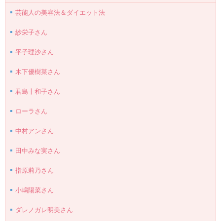
芸能人の美容法＆ダイエット法
紗栄子さん
平子理沙さん
木下優樹菜さん
君島十和子さん
ローラさん
中村アンさん
田中みな実さん
指原莉乃さん
小嶋陽菜さん
ダレノガレ明美さん