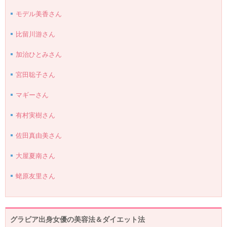
モデル美香さん
比留川游さん
加治ひとみさん
宮田聡子さん
マギーさん
有村実樹さん
佐田真由美さん
大屋夏南さん
蛯原友里さん
グラビア出身女優の美容法＆ダイエット法