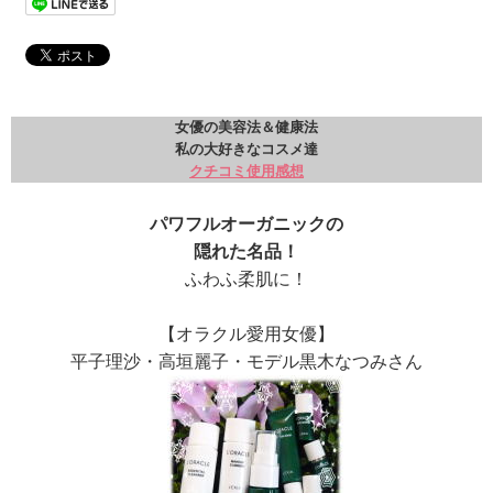
女優の美容法＆健康法
私の大好きなコスメ達
クチコミ使用感想
パワフルオーガニックの
隠れた名品！
ふわふ柔肌に！
【オラクル愛用女優】
平子理沙・高垣麗子・モデル黒木なつみさん