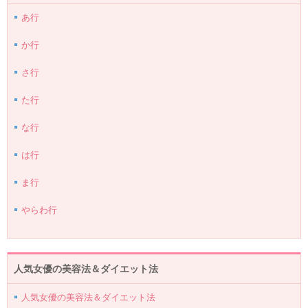
あ行
か行
さ行
た行
な行
は行
ま行
やらわ行
人気女優の美容法＆ダイエット法
人気女優の美容法＆ダイエット法