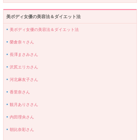
美ボディ女優の美容法＆ダイエット法
美ボディ女優の美容法＆ダイエット法
榮倉奈々さん
長澤まさみさん
沢尻エリカさん
河北麻友子さん
香里奈さん
観月ありささん
内田理央さん
朝比奈彩さん