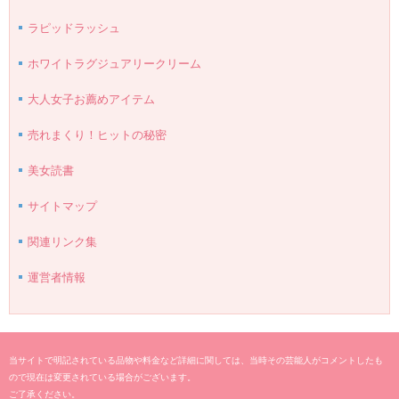
ラピッドラッシュ
ホワイトラグジュアリークリーム
大人女子お薦めアイテム
売れまくり！ヒットの秘密
美女読書
サイトマップ
関連リンク集
運営者情報
当サイトで明記されている品物や料金など詳細に関しては、当時その芸能人がコメントしたも
ので現在は変更されている場合がございます。
ご了承ください。