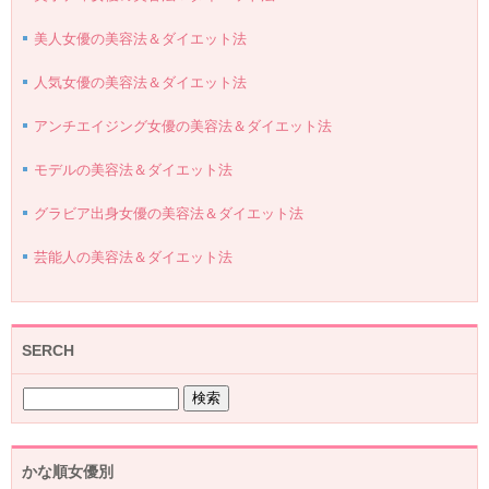
美人女優の美容法＆ダイエット法
人気女優の美容法＆ダイエット法
アンチエイジング女優の美容法＆ダイエット法
モデルの美容法＆ダイエット法
グラビア出身女優の美容法＆ダイエット法
芸能人の美容法＆ダイエット法
SERCH
かな順女優別