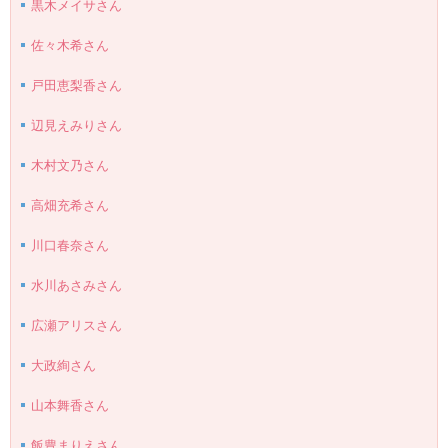
黒木メイサさん
佐々木希さん
戸田恵梨香さん
辺見えみりさん
木村文乃さん
高畑充希さん
川口春奈さん
水川あさみさん
広瀬アリスさん
大政絢さん
山本舞香さん
飯豊まりえさん