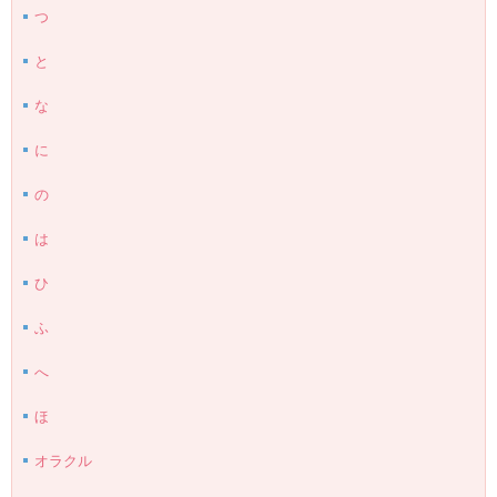
つ
と
な
に
の
は
ひ
ふ
へ
ほ
オラクル