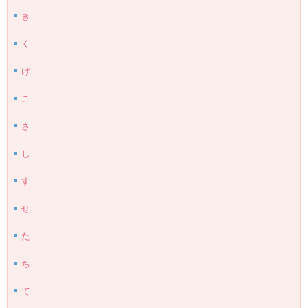
き
く
け
こ
さ
し
す
せ
た
ち
て