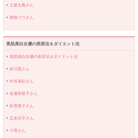
土屋太鳳さん
柴咲コウさん
美肌美白女優の美容法＆ダイエット法
美肌美白女優の美容法＆ダイエット法
井川遥さん
中谷美紀さん
吉瀬美智子さん
松雪泰子さん
広末涼子さん
小雪さん