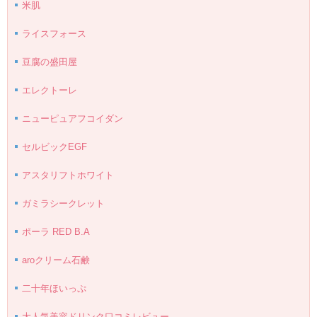
米肌
ライスフォース
豆腐の盛田屋
エレクトーレ
ニューピュアフコイダン
セルビックEGF
アスタリフトホワイト
ガミラシークレット
ポーラ RED B.A
aroクリーム石鹸
二十年ほいっぷ
大人気美容ドリンク口コミレビュー