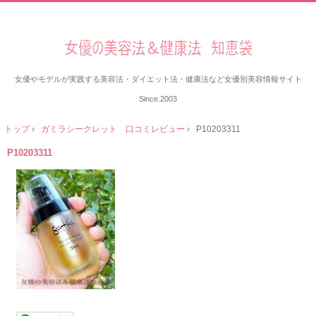
女優やモデルが実践する美容法・ダイエット法・健康法など女優別美容情報サイト
Since.2003
トップ
›
ガミラシークレット 口コミレビュー
›
P10203311
P10203311