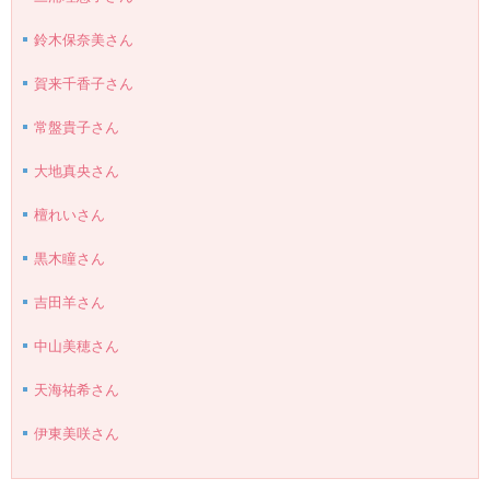
鈴木保奈美さん
賀来千香子さん
常盤貴子さん
大地真央さん
檀れいさん
黒木瞳さん
吉田羊さん
中山美穂さん
天海祐希さん
伊東美咲さん