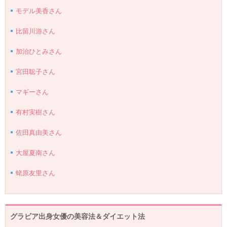
モデル美香さん
比留川游さん
加治ひとみさん
宮田聡子さん
マギーさん
有村実樹さん
佐田真由美さん
大屋夏南さん
蛯原友里さん
グラビア出身女優の美容法＆ダイエット法