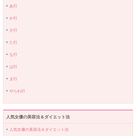
あ行
か行
さ行
た行
な行
は行
ま行
やらわ行
人気女優の美容法＆ダイエット法
人気女優の美容法＆ダイエット法