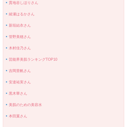
貫地谷しほりさん
綾瀬はるかさん
新垣結衣さん
管野美穂さん
木村佳乃さん
芸能界美肌ランキングTOP10
吉岡里帆さん
安達祐実さん
黒木華さん
美肌のための美容水
本田翼さん