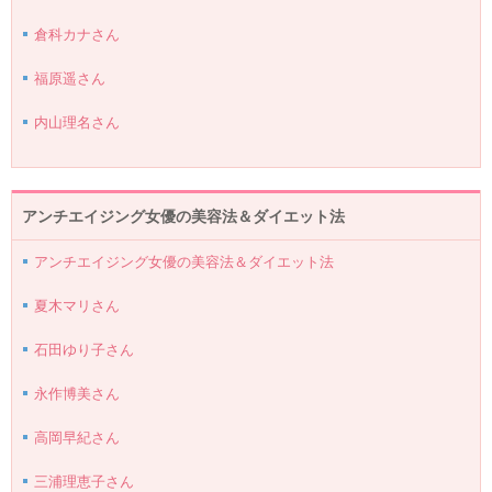
倉科カナさん
福原遥さん
内山理名さん
アンチエイジング女優の美容法＆ダイエット法
アンチエイジング女優の美容法＆ダイエット法
夏木マリさん
石田ゆり子さん
永作博美さん
高岡早紀さん
三浦理恵子さん