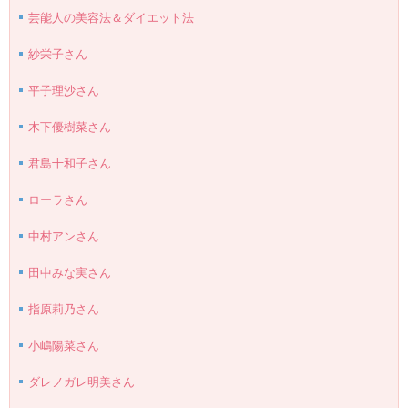
芸能人の美容法＆ダイエット法
紗栄子さん
平子理沙さん
木下優樹菜さん
君島十和子さん
ローラさん
中村アンさん
田中みな実さん
指原莉乃さん
小嶋陽菜さん
ダレノガレ明美さん