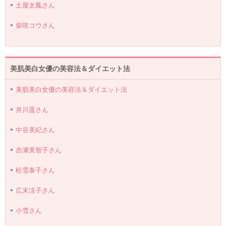
土屋太鳳さん
柴咲コウさん
美肌美白女優の美容法＆ダイエット法
美肌美白女優の美容法＆ダイエット法
井川遥さん
中谷美紀さん
吉瀬美智子さん
松雪泰子さん
広末涼子さん
小雪さん