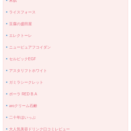
米肌
ライスフォース
豆腐の盛田屋
エレクトーレ
ニューピュアフコイダン
セルビックEGF
アスタリフトホワイト
ガミラシークレット
ポーラ RED B.A
aroクリーム石鹸
二十年ほいっぷ
大人気美容ドリンク口コミレビュー