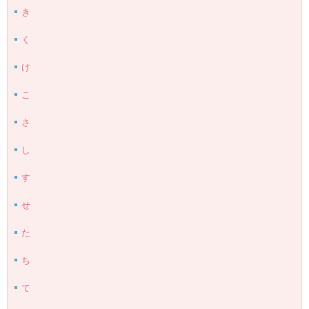
き
く
け
こ
さ
し
す
せ
た
ち
て