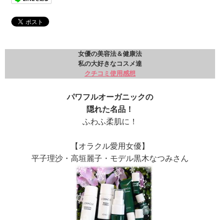
女優の美容法＆健康法
私の大好きなコスメ達
クチコミ使用感想
パワフルオーガニックの
隠れた名品！
ふわふ柔肌に！
【オラクル愛用女優】
平子理沙・高垣麗子・モデル黒木なつみさん