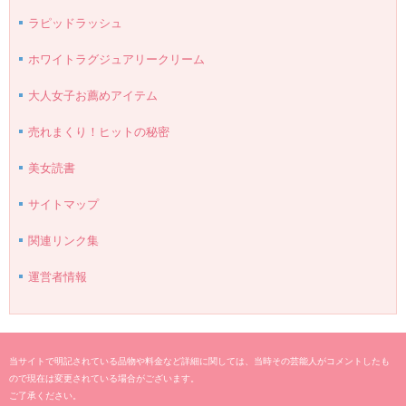
ラピッドラッシュ
ホワイトラグジュアリークリーム
大人女子お薦めアイテム
売れまくり！ヒットの秘密
美女読書
サイトマップ
関連リンク集
運営者情報
当サイトで明記されている品物や料金など詳細に関しては、当時その芸能人がコメントしたも
ので現在は変更されている場合がございます。
ご了承ください。