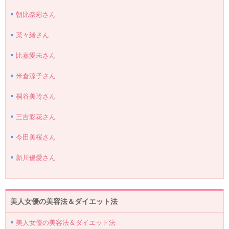
朝比奈彩さん
菜々緒さん
比嘉愛未さん
米倉涼子さん
桐谷美玲さん
三吉彩花さん
今田美桜さん
新川優愛さん
美人女優の美容法＆ダイエット法
美人女優の美容法＆ダイエット法