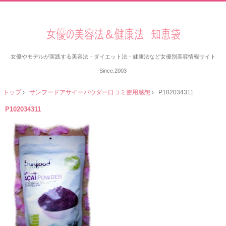
女優やモデルが実践する美容法・ダイエット法・健康法など女優別美容情報サイト
Since.2003
トップ
›
サンフードアサイーパウダー口コミ使用感想
›
P102034311
P102034311