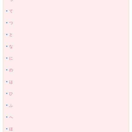
て
つ
と
な
に
の
は
ひ
ふ
へ
ほ