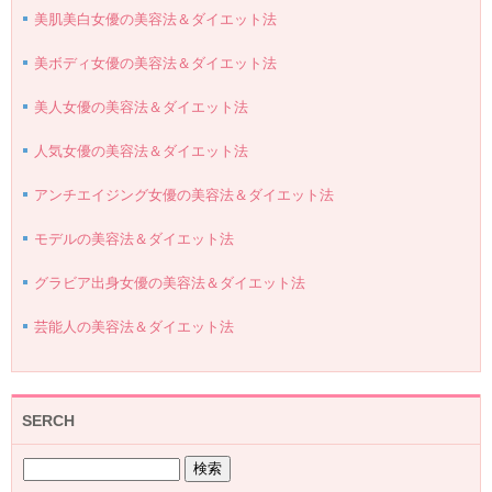
美肌美白女優の美容法＆ダイエット法
美ボディ女優の美容法＆ダイエット法
美人女優の美容法＆ダイエット法
人気女優の美容法＆ダイエット法
アンチエイジング女優の美容法＆ダイエット法
モデルの美容法＆ダイエット法
グラビア出身女優の美容法＆ダイエット法
芸能人の美容法＆ダイエット法
SERCH