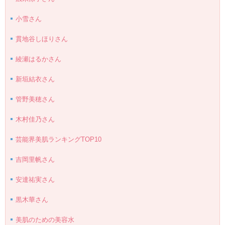
小雪さん
貫地谷しほりさん
綾瀬はるかさん
新垣結衣さん
管野美穂さん
木村佳乃さん
芸能界美肌ランキングTOP10
吉岡里帆さん
安達祐実さん
黒木華さん
美肌のための美容水