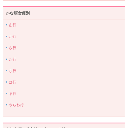
かな順女優別
あ行
か行
さ行
た行
な行
は行
ま行
やらわ行