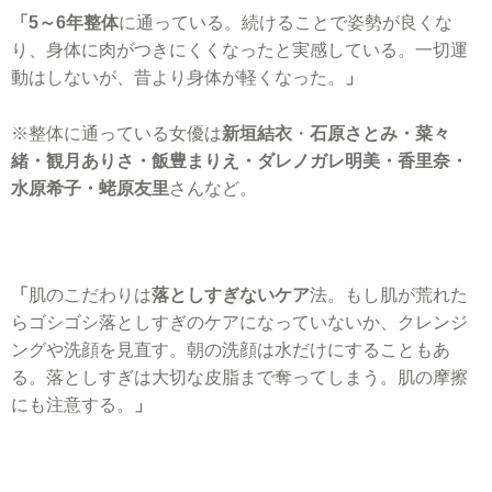
「5～6年整体
に通っている。続けることで姿勢が良くな
り、身体に肉がつきにくくなったと実感している。一切運
動はしないが、昔より身体が軽くなった。
」
※整体に通っている女優は
新垣結衣
・
石原さとみ・菜々
緒・観月ありさ・飯豊まりえ・ダレノガレ明美・香里奈・
水原希子・蛯原友里
さんなど。
「
肌のこだわりは
落としすぎないケア
法。もし肌が荒れた
らゴシゴシ落としすぎのケアになっていないか、クレンジ
ングや洗顔を見直す。朝の洗顔は水だけにすることもあ
る。落としすぎは大切な皮脂まで奪ってしまう。肌の摩擦
にも注意する。
」