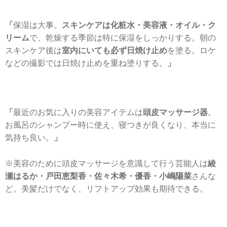
「
保湿は大事。
スキンケアは化粧水・美容液・オイル・ク
リーム
で、乾燥する季節は特に保湿をしっかりする。朝の
スキンケア後は
室内にいても必ず日焼け止め
を塗る。ロケ
などの撮影では日焼け止めを重ね塗りする。
」
「
最近のお気に入りの美容アイテムは
頭皮マッサージ器
。
お風呂のシャンプー時に使え、寝つきが良くなり、本当に
気持ち良い。
」
※美容のために頭皮マッサージを意識して行う芸能人は
綾
瀬はるか・戸田恵梨香・佐々木希・優香・小嶋陽菜
さんな
ど。美髪だけでなく、リフトアップ効果も期待できる。