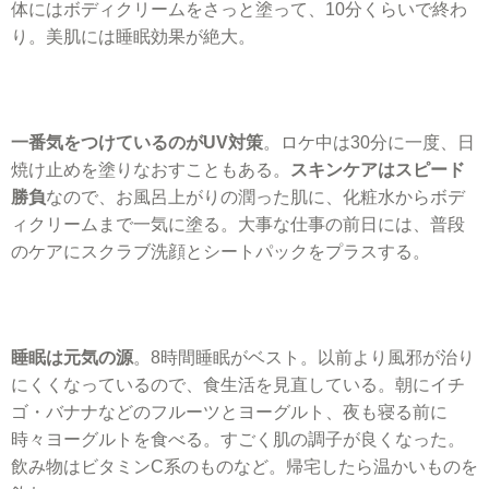
体にはボディクリームをさっと塗って、10分くらいで終わ
り。美肌には睡眠効果が絶大。
一番気をつけているのがUV対策
。ロケ中は30分に一度、日
焼け止めを塗りなおすこともある。
スキンケアはスピード
勝負
なので、お風呂上がりの潤った肌に、化粧水からボデ
ィクリームまで一気に塗る。大事な仕事の前日には、普段
のケアにスクラブ洗顔とシートパックをプラスする。
睡眠は元気の源
。8時間睡眠がベスト。以前より風邪が治り
にくくなっているので、食生活を見直している。朝にイチ
ゴ・バナナなどのフルーツとヨーグルト、夜も寝る前に
時々ヨーグルトを食べる。すごく肌の調子が良くなった。
飲み物はビタミンC系のものなど。帰宅したら温かいものを