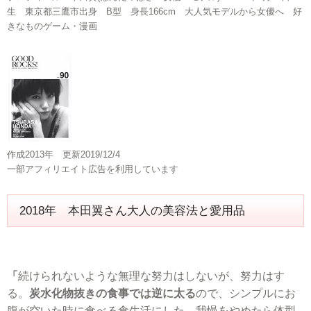
生 東京都三鷹市出身 B型 身長166cm 大人気モデルから女優へ 好
きなものゲーム・漫画
作成2013年 更新2019/12/4
一部アフィリエイト広告を利用しています
2018年 本田翼さん大人の美容法と愛用品
「
続けられないような無理な努力はしないが、努力はす
る。
炭水化物抜きの食事では逆に太る
ので、シンプルにお
腹が空いた時に食べる食生活にした。我慢をやめたら体型