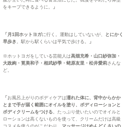
をキープできるように。
」
「月1回ホットヨガ
に行く。運動はしていないが、
とにかく
早歩き
。駅から駅くらいは平気で歩ける。
」
※ホットヨガをしている芸能人は
高畑充希・山口紗弥加・
大政絢・筧美和子・相武紗季・蛯原友里・松井愛莉
さんな
ど。
「
お風呂上がりのボディケアは
濡れた体に、背中からかか
とまで手が届く範囲にオイルを塗り、ボディローションと
ボディクリームをつける
。たっぷり使いたいのでオイルと
ローションは高くないものを使って、クリームだけは高級
コスメを使うのがこだわり。
マッサージはめんどくさいの