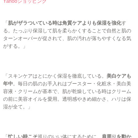
Yahooショッピング
「
肌がザラついている時は角質ケアよりも保湿を強化
す
る。たっぷり保湿して肌を柔らかくすることで自然と肌の
ターンオーバーが促されて、肌の汚れが落ちやすくなる気
がする。」
「スキンケアはとにかく保湿を徹底している。
美白ケアも
年中
。毎日の肌のお手入れはブースター・化粧水・美白美
容液・クリームが基本で、肌が乾燥している時はクリーム
の前に美容オイルを愛用。透明感やきめ細かさ、ハリは保
湿が全て。」
「
忙しい時こそ
巡りのいい体にするために、
肩周りを動か