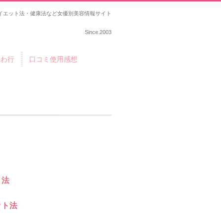
イエット法・健康法など女優別美容情報サイト
Since.2003
らわ行
口コミ使用感想
ト法
ット法