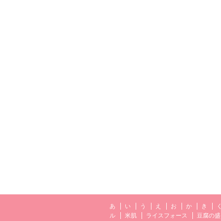
あ
い
う
え
お
か
き
ル
米肌
ライスフォース
豆腐の盛