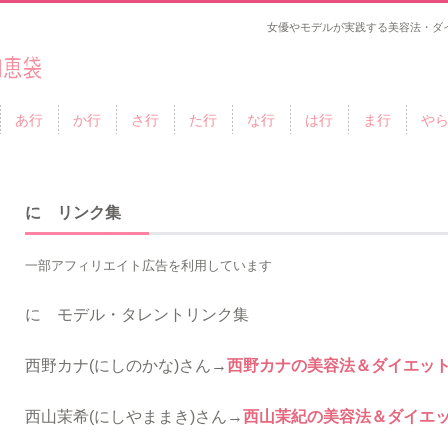
女優やモデルが実践する美容法・ダ
あ行
か行
さ行
た行
な行
は行
ま行
や
に リンク集
一部アフィリエイト広告を利用しています
に モデル・タレントリンク集
西野カナ(にしのかな)さん→
西野カナの美容法＆ダイエッ
西山茉希(にしやままき)さん→
西山茉紀の美容法＆ダイエ