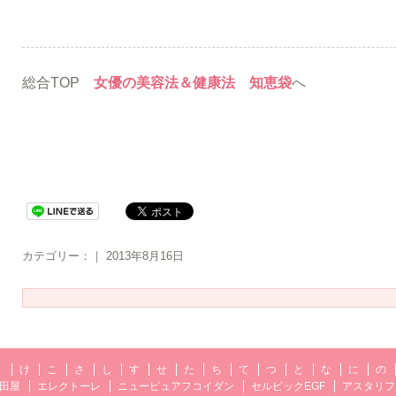
総合TOP
女優の美容法＆健康法 知恵袋
へ
カテゴリー：｜ 2013年8月16日
く
け
こ
さ
し
す
せ
た
ち
て
つ
と
な
に
の
田屋
エレクトーレ
ニューピュアフコイダン
セルビックEGF
アスタリフ