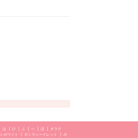
は
ひ
ふ
へ
ほ
オラク
トホワイト
ガミラシークレット
ポ