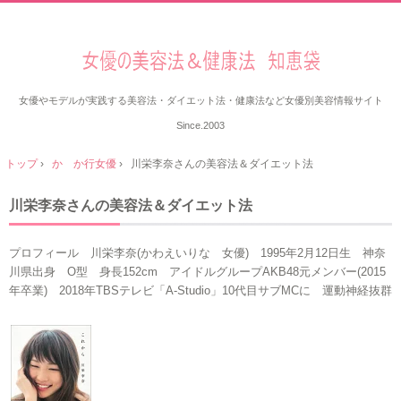
女優やモデルが実践する美容法・ダイエット法・健康法など女優別美容情報サイト
Since.2003
トップ
›
か か行女優
›
川栄李奈さんの美容法＆ダイエット法
川栄李奈さんの美容法＆ダイエット法
プロフィール 川栄李奈(かわえいりな 女優) 1995年2月12日生 神奈
川県出身 O型 身長152cm アイドルグループAKB48元メンバー(2015
年卒業) 2018年TBSテレビ「A-Studio」10代目サブMCに 運動神経抜群