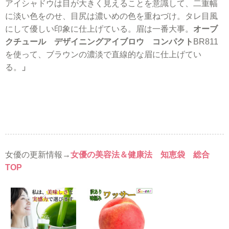
アイシャドウは目が大きく見えることを意識して、二重幅
に淡い色をのせ、目尻は濃いめの色を重ねづけ。タレ目風
にして優しい印象に仕上げている。眉は一番大事。
オーブ
クチュール デザイニングアイブロウ コンパクト
BR811
を使って、ブラウンの濃淡で直線的な眉に仕上げてい
る。
」
女優の更新情報→
女優の美容法＆健康法 知恵袋 総合
TOP