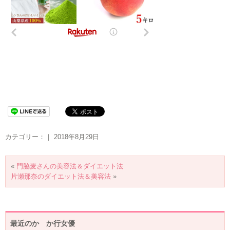
カテゴリー：｜ 2018年8月29日
«
門脇麦さんの美容法＆ダイエット法
片瀬那奈のダイエット法＆美容法
»
最近のか か行女優