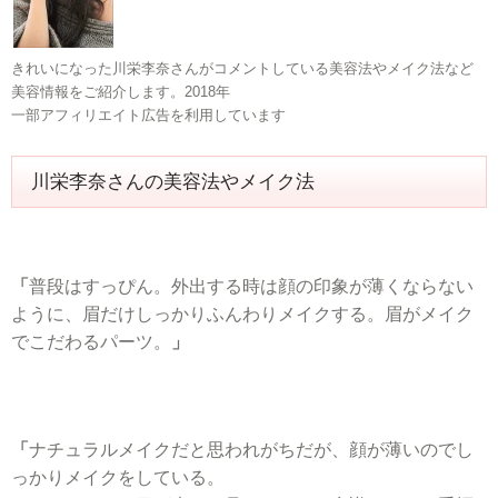
きれいになった川栄李奈さんがコメントしている美容法やメイク法など
美容情報をご紹介します。2018年
一部アフィリエイト広告を利用しています
川栄李奈さんの美容法やメイク法
「
普段はすっぴん。外出する時は顔の印象が薄くならない
ように、眉だけしっかりふんわりメイクする。眉がメイク
でこだわるパーツ。
」
「
ナチュラルメイクだと思われがちだが、顔が薄いのでし
っかりメイクをしている。