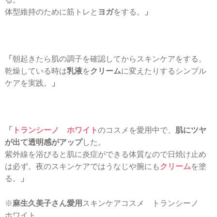
体型維持のために筋トレと
ヨガ
をする。
」
「
朝起きたら肌の調子を確認してからスキンケアをする。
乾燥している時は
乳液
を
クリーム
に変えたりするシンプル
ケアを実践。
」
「
トランシーノ ホワイト
のコスメを愛用中で、
肌にツヤ
が出て透明感がアップ
した。
紫外線を浴びると肌に炎症ができる体質なので日焼け止め
は必ず。夜のスキンケアではうなじや腕にも
クリーム
を塗
る。
」
※
麻生久美子さん愛用
スキンケアコスメ トランシーノ
ホワイト