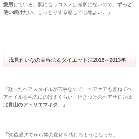
愛用
している。肌に合うコスメは滅多にないので、
ずっと
使い続けたい
。しっとりする感じで心地よい。
」
浅見れいなの美容法＆ダイエット法2016～2013年
「
凝ったヘアスタイルが苦手なので、ヘアケアも兼ねてヘ
アオイルを毛先にのばすくらい。行きつけのヘアサロンは
北青山のアトリエマキタ
。
」
「
30歳過ぎてから体の変化を感じるようになった。