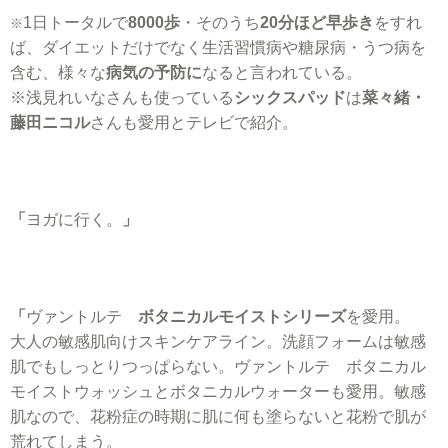
1日トータルで
8000歩
・そのうち
20分ほど早歩き
をすれ
※
ば、ダイエットだけでなく生活習慣病や糖尿病・うつ病を
含む、様々な
病気の予防に
なると言われている。
※浅見れいなさんも使っている
シックスパッド
は
菜々緒・
藤田ニコル
さんも愛用とテレビで紹介。
「
ヨガに行く。
」
「
ヴァントルテ
ボタニカルモイストシリーズ
を愛用。
大人の敏感肌向けスキンケアライン。洗顔フォームは敏感
肌でもしっとりつっぱらない。ヴァントルテ ボタニカル
モイストウォッシュとボタニカルウォーターも愛用。
敏感
肌なので、花粉症の時期に肌に何も塗らないと花粉で肌が
荒れてしまう。