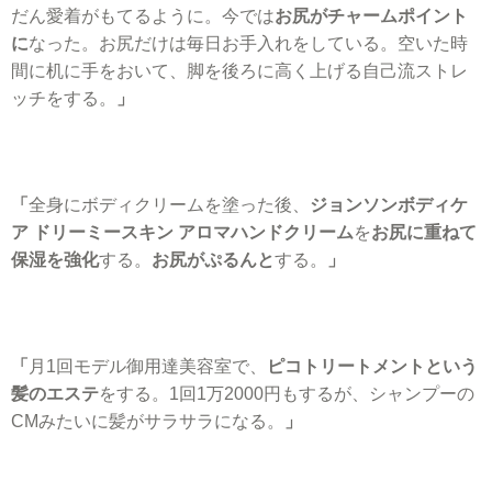
だん愛着がもてるように。今では
お尻がチャームポイント
に
なった。お尻だけは毎日お手入れをしている。空いた時
間に机に手をおいて、脚を後ろに高く上げる自己流ストレ
ッチをする。
」
「
全身にボディクリームを塗った後、
ジョンソンボディケ
ア ドリーミースキン アロマハンドクリーム
を
お尻に重ねて
保湿を強化
する。
お尻がぷるんと
する。
」
「
月1回モデル御用達美容室で、
ピコトリートメントという
髪のエステ
をする。1回1万2000円もするが、シャンプーの
CMみたいに髪がサラサラになる。
」