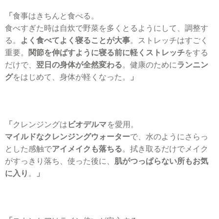
「
食事はきちんと食べる。
食べすぎた時は自炊で野菜を多くとるようにして、調整す
る。
よく食べてよく寝ることが大事
。ストレッチはすごく
重要。
関節を伸ばすように寝る前に軽くストレッチ
をする
だけで、
翌日の身体が全然変わる
。健康のために
ランニン
グ
をはじめて、身体が軽くなった。
」
「
クレンジングは
ビオデルマ
を愛用。
マイルドなクレンジングウォーター
で、水のようにさらっ
とした感触で
アイメイクも落ちる
。拭き取るだけでメイク
がすっきり落ち、使った後に、
肌がつっぱらない所もお気
に入り
。
」