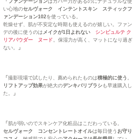
「ファンデーション
はカバー力があるのにナチュラルな使
い心地の
セルヴォーク インテントスキン スティックフ
ァンデーション102
を使っている。
乾燥せず、肌が不安定な時期も使えるのが嬉しい。ファン
デの後に使うのは
メイクが1日よれない
シンピュルテ ク
リアパウダー ヌード
。保湿力が高く、マットになり過ぎ
ない。
」
「
撮影現場で試したり、薦められたものは
積極的に使う
。
リフトアップ効果
が絶大の
デンキバリブラシ
も早速購入し
た。
」
「
肌が弱いのでスキンケア化粧品はこだわっている。
セルヴォーク コンセントレートオイル
は毎日使う
お守り
コスメ
。敏感肌でも安心の
アクセーヌは長年愛用
してい