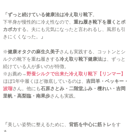
「ずっと続けている健康法は冷え取り靴下
。
下半身が慢性的に冷え性なので、
重ね履き靴下を履くとポ
カポカ
する。夫にも元気になったと言われるし、風邪も引
きにくくなった。
」
※
健康オタクの麻生久美子
さんも実践する、コットンとシ
ルクの靴下を重ね履きする
冷え取り靴下健康法
は、ずっと
続けている人が多いのが特徴。
※お薦め→
野蚕シルクで出来た冷え取り靴下【リンマー】
ほぼ1年中履くほど徹底しているのは、
吉田羊・ベッキー・
波瑠
さん。他にも
石原さとみ・二階堂ふみ・檀れい・吉岡
里帆・高梨臨・南果歩
さんも実践。
「
美しい姿勢に整えるために、
背筋を中心に筋トレ
をす
る。