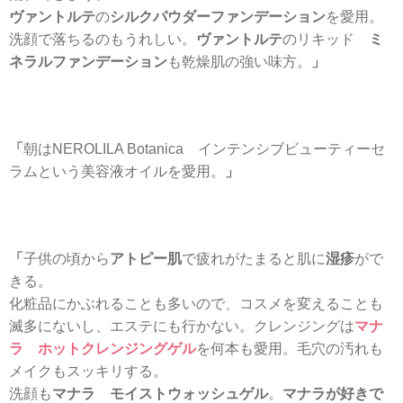
ヴァントルテ
の
シルクパウダーファンデーション
を愛用。
洗顔で落ちるのもうれしい。
ヴァントルテ
のリキッド
ミ
ネラルファンデーション
も乾燥肌の強い味方。
」
「
朝はNEROLILA Botanica インテンシブビューティーセ
ラムという美容液オイルを愛用。
」
「
子供の頃から
アトピー肌
で疲れがたまると肌に
湿疹
がで
きる。
化粧品にかぶれることも多いので、コスメを変えることも
滅多にないし、エステにも行かない。クレンジングは
マナ
ラ ホットクレンジングゲル
を何本も愛用。毛穴の汚れも
メイクもスッキリする。
洗顔も
マナラ モイストウォッシュゲル
。
マナラが好きで