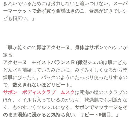
きれいでいるためには努力しないと追いつけない。
スーパ
ーマーケットで必ず買う食材はきのこ
。食感が好きでレシ
ピも幅広い。
」
「
肌が乾くので
顔はアクセーヌ
、
身体はサボン
でのケアが
定番。
アクセーヌ モイストバランス R (保湿ジェル)
は肌にどん
どん水を補給しているみたいに、みずみずしくなるから乾
燥肌にぴったり。パックのようにたっぷり使ったりするの
で、
数えきれないほどリピート
。
サボン ボディスクラブ ムスク
は死海の塩のスクラブの
ほか、オイルも入っているのがカギ。乾燥肌でも刺激がな
く、ものすごくツルツルになる。
サボンでマッサージをそ
のまま湯船に浸かると気持ち良い
。
リピート6個目
。
」