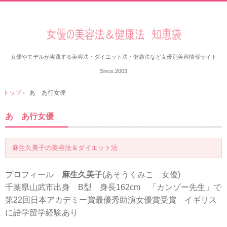
女優やモデルが実践する美容法・ダイエット法・健康法など女優別美容情報サイト
Since.2003
トップ
›
あ あ行女優
あ あ行女優
麻生久美子の美容法＆ダイエット法
プロフィール
麻生久美子
(あそうくみこ 女優)
千葉県山武市出身 B型 身長162cm 「カンゾー先生」で
第22回日本アカデミー賞最優秀助演女優賞受賞 イギリス
に語学留学経験あり