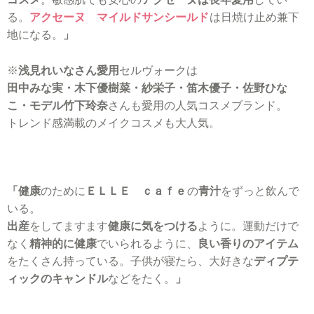
る。
アクセーヌ マイルドサンシールド
は日焼け止め兼下
地になる。
」
※
浅見れいなさん愛用
セルヴォークは
田中みな実・木下優樹菜・紗栄子・笛木優子・佐野ひな
こ・モデル竹下玲奈
さんも愛用の人気コスメブランド。
トレンド感満載のメイクコスメも大人気。
「健康
のために
ＥＬＬＥ ｃａｆｅ
の
青汁
をずっと飲んで
いる。
出産
をしてますます
健康に気をつける
ように。運動だけで
なく
精神的に健康
でいられるように、
良い香りのアイテム
をたくさん持っている。子供が寝たら、大好きな
ディプテ
ィックのキャンドル
などをたく。
」