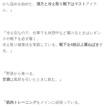
から温めを始めた。
漢方と冷え取り靴下はマスト
アイテ
ム。
」
「
冷え症なので、仕事でも休憩中など履けるときはレギン
スや靴下を必ず履く。
冷え取り健康法を実践している。
靴下を4枚以上重ねばき
す
る。
」
「
野菜から食べる。
甘酒
は風邪を引いたときに飲む。
」
「筋肉トレーニング
をメインに頑張っている。