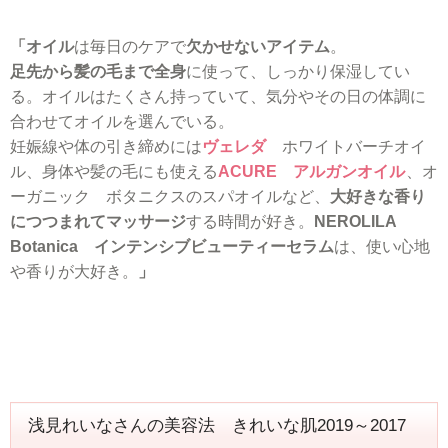
「オイル
は毎日のケアで
欠かせないアイテム
。
足先から髪の毛まで全身
に使って、しっかり保湿してい
る。オイルはたくさん持っていて、気分やその日の体調に
合わせてオイルを選んでいる。
妊娠線や体の引き締めには
ヴェレダ
ホワイトバーチオイ
ル、身体や髪の毛にも使える
ACURE アルガンオイル
、オ
ーガニック ボタニクスのスパオイルなど、
大好きな香り
につつまれてマッサージ
する時間が好き。
NEROLILA
Botanica インテンシブビューティーセラム
は、使い心地
や香りが大好き。
」
浅見れいなさんの美容法 きれいな肌2019～2017