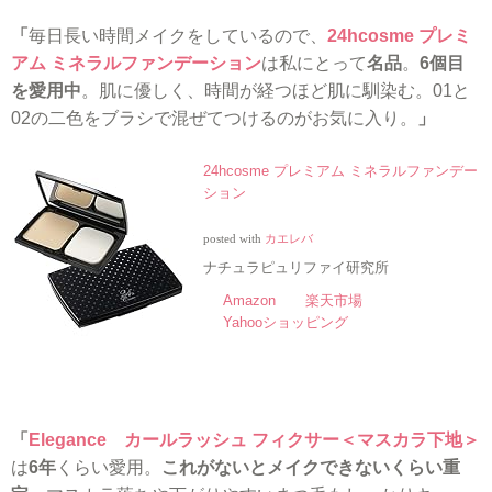
「
毎日長い時間メイクをしているので、
24hcosme プレミ
アム ミネラルファンデーション
は私にとって
名品
。
6個目
を愛用中
。肌に優しく、時間が経つほど肌に馴染む。01と
02の二色をブラシで混ぜてつけるのがお気に入り。
」
24hcosme プレミアム ミネラルファンデー
ション
posted with
カエレバ
ナチュラピュリファイ研究所
Amazon
楽天市場
Yahooショッピング
「
Elegance カールラッシュ フィクサー＜マスカラ下地＞
は
6年
くらい愛用。
これがないとメイクできないくらい重