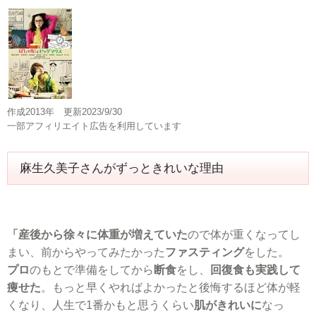
作成2013年 更新2023/9/30
一部アフィリエイト広告を利用しています
麻生久美子さんがずっときれいな理由
「産後から徐々に体重が増えていた
ので体が重くなってし
まい、前からやってみたかった
ファスティング
をした。
プロ
のもとで準備をしてから
断食
をし、
回復食も実践して
痩せた
。もっと早くやればよかったと後悔するほど体が軽
くなり、人生で1番かもと思うくらい
肌がきれいに
なっ