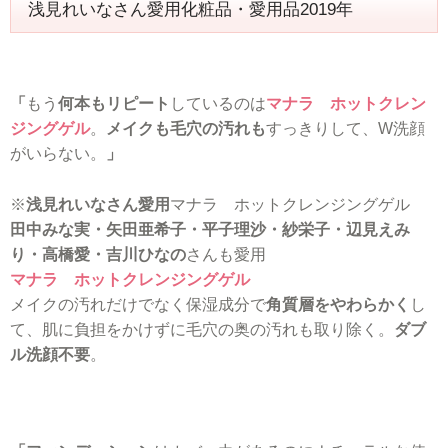
浅見れいなさん愛用化粧品・愛用品2019年
「
もう
何本もリピート
しているのは
マナラ ホットクレン
ジングゲル
。
メイクも毛穴の汚れも
すっきりして、W洗顔
がいらない。
」
※
浅見れいなさん愛用
マナラ ホットクレンジングゲル
田中みな実・矢田亜希子・平子理沙・紗栄子・辺見えみ
り・高橋愛・吉川ひなの
さんも愛用
マナラ ホットクレンジングゲル
メイクの汚れだけでなく保湿成分で
角質層をやわらかく
し
て、肌に負担をかけずに毛穴の奥の汚れも取り除く。
ダブ
ル洗顔不要
。