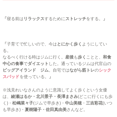
「
寝る前は
リラックス
するために
ストレッチ
をする。
」
「
子育てで忙しいので、今は
とにかく歩く
ようにしてい
る。
なるべく行ける時はジムに行く。
産後
も
歩く
ことと、
和食
中心の食事
で
ダイエット
した。通っているジムは代官山の
ビッグアイランド ジム
。自宅では
ながら筋トレ
の
シック
スパッド
を使っている。
」
※浅見れいなさんのように意識してよく歩くという女優
は、
綾瀬はるか・北川景子・長澤まさみ
(どこに行くにも歩
く)・
松嶋菜々子
(ジムで早歩き)・
中山美穂
・
三吉彩花
(いつ
も早歩き)・
夏樹陽子・佐田真由美
さんなど。